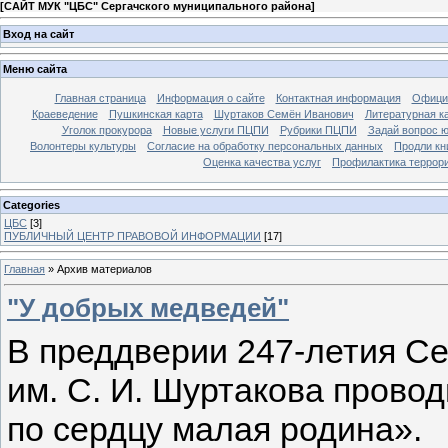
[
САЙТ МУК "ЦБС" Сергачского муниципального района
]
Вход на сайт
Меню сайта
Главная страница
Информация о сайте
Контактная информация
Офици
Краеведение
Пушкинская карта
Шуртаков Семён Иванович
Литературная ка
Уголок прокурора
Новые услуги ПЦПИ
Рубрики ПЦПИ
Задай вопрос ю
Волонтеры культуры
Согласие на обработку персональных данных
Продли кн
Оценка качества услуг
Профилактика террор
Categories
ЦБС
[3]
ПУБЛИЧНЫЙ ЦЕНТР ПРАВОВОЙ ИНФОРМАЦИИ
[17]
Главная
»
Архив материалов
"У добрых медведей"
В преддверии 247-летия С
им. С. И. Шуртакова прово
по сердцу малая родина».