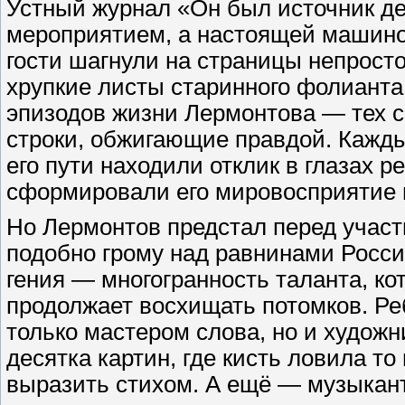
Устный журнал «Он был источник д
мероприятием, а настоящей машино
гости шагнули на страницы непрост
хрупкие листы старинного фолианта
эпизодов жизни Лермонтова — тех с
строки, обжигающие правдой. Кажды
его пути находили отклик в глазах 
сформировали его мировосприятие 
Но Лермонтов предстал перед участн
подобно грому над равнинами России
гения — многогранность таланта, к
продолжает восхищать потомков. Ре
только мастером слова, но и худож
десятка картин, где кисть ловила то
выразить стихом. А ещё — музыкант