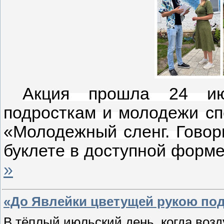
Акция прошла 24 июл
подросткам и молодежи сп
«Молодежный сленг. Говори
буклете в доступной форме
»
«До Явлейки цветущей рукою пода
В тёплый июльский день, когда возд