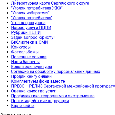
Литературная карта Сергачского округа
"Уголок потребителя ЖКХ"
"Уголок избирателя"
"Уголок потребителя"
Уголок прокурора
Новые услуги ПЦПИ
Рубрики ПЦПИ
Задай вопрос юристу!
Библиотеки в СМИ
Конкурсы
Фотоальбомы
Полезные ссылки
Наши баннеры
Волонтеры культуры
Согласие на обработку персональных данных
Продли книгу онлайн
Комплектуем фонд вместе
ПРЕСС – РЕЛИЗ Сергачской межрайонной прокурат
Оценка качества услуг
Профилактика терроризма и экстремизма
Противодействие коррупции
Карта сайта
Электр. каталог