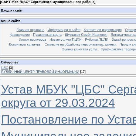
[
САЙТ МУК "ЦБС" Сергачского муниципального района
]
Вход на сайт
Меню сайта
Главная страница
Информация о сайте
Контактная информация
Офици
Краеведение
Пушкинская карта
Шуртаков Семён Иванович
Литературная ка
Уголок прокурора
Новые услуги ПЦПИ
Рубрики ПЦПИ
Задай вопрос ю
Волонтеры культуры
Согласие на обработку персональных данных
Продли кн
Оценка качества услуг
Профилактика террор
Categories
ЦБС
[3]
ПУБЛИЧНЫЙ ЦЕНТР ПРАВОВОЙ ИНФОРМАЦИИ
[17]
Устав МБУК "ЦБС" Серг
округа
от 29.03.2024
Постановление по Устав