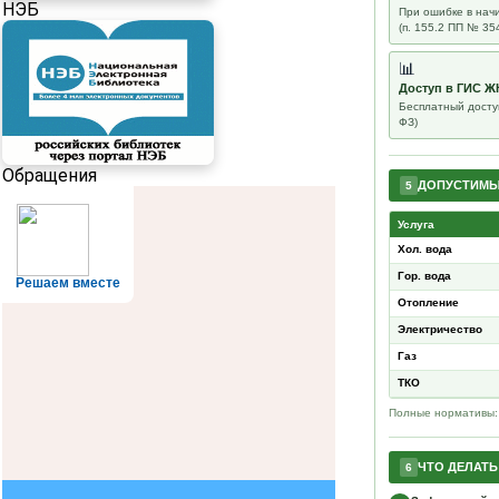
НЭБ
При ошибке в на
(п. 155.2 ПП № 35
📊
Доступ в ГИС Ж
Бесплатный досту
ФЗ)
Обращения
ДОПУСТИМЫЕ
5
Услуга
Хол. вода
Гор. вода
Решаем вместе
Отопление
Электричество
Газ
ТКО
Полные нормативы
ЧТО ДЕЛАТЬ
6