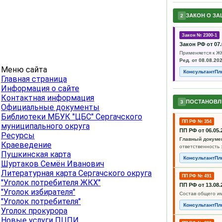
ЗАКОН О ЗА
2
Закон № 2300-1
Закон РФ от 07
Применяется к ЖК
Ред. от 08.08.202
Меню сайта
КонсультантП
Главная страница
Информация о сайте
Контактная информация
ПОСТАНОВЛ
3
Официальные документы
Библиотеки МБУК "ЦБС" Сергачского
ПП РФ № 354
муниципального округа
ПП РФ от 06.0
Ресурсы
Главный докумен
Краеведение
ответственность 
Пушкинская карта
КонсультантП
Шуртаков Семён Иванович
Литературная карта Сергачского округа
ПП РФ № 491
"Уголок потребителя ЖКХ"
ПП РФ от 13.08
"Уголок избирателя"
Состав общего и
"Уголок потребителя"
КонсультантП
Уголок прокурора
Новые услуги ПЦПИ