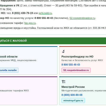
 нарушение:
фото, замер температуры, сохранение квитанции. Составьте акт с сосед
бращение в УК
(2 экз. с отметкой). Ответ — 30 дней (ФЗ № 59-ФЗ). При ошибке в н
ПП № 354).
 НО:
тел.
8 (831) 430-79-19
или
gzhi.nobl.ru
.
зор НО
по качеству услуги:
8 800 555 49 43
(бесплатно),
52.rospotrebnadzor.ru
.
основанном тарифе:
fas.gov.ru
.
змещение вреда и неустойка. Госпошлиной иски по ЖКХ не облагаются (ст. 333.36 НК 
ЩАТЬСЯ С ЖАЛОБОЙ
🔬
ской области
Роспотребнадзор по НО
держание МКД, лицензирование
Качество и безопасность услуг ЖКХ
8 800 555 49 43
алоба онлайн
52.rospotrebnadzor.ru
🏗
Минстрой России
повышение тарифов ЖКХ
Методические разъяснения, норматив
8 (800) 600-80-08
minstroyrf.gov.ru