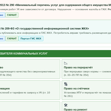
4.2013 № 290 «Минимальный перечень услуг для содержания общего имущества 
нимум работ УК вне зависимости от договора. Нарушение — основание жалобы в ГЖИ.
Ре
люс
ГАРАНТ
014 № 209-ФЗ «О государственной информационной системе ЖКХ»
ы публиковать всю информацию в ГИС ЖКХ. Потребитель вправе требовать размещения д
люс
ГАРАНТ
Портал ГИС ЖКХ
РЕБИТЕЛЯ КОММУНАЛЬНЫХ УСЛУГ
📉
тво
Право на перерасчёт
надлежащего качества без сверхнормативных
При перерывах сверх нормы — снижен
ПП № 354)
(п. 33–35 ПП № 354)
🔢
рмацию
Право на счётчики
лений и тарифов по запросу к УК (ст. 10
Установка ИПУ и перерасчёт по показа
№ 261)
🛠
Право на ремонт