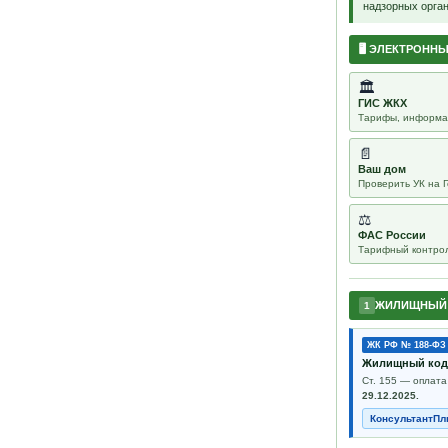
надзорных орган
🖥 ЭЛЕКТРОНН
🏛
ГИС ЖКХ
Тарифы, информац
📄
Ваш дом
Проверить УК на Г
⚖
ФАС России
Тарифный контро
ЖИЛИЩНЫЙ 
1
ЖК РФ № 188-ФЗ
Жилищный кодек
Ст. 155 — оплата
29.12.2025.
КонсультантП