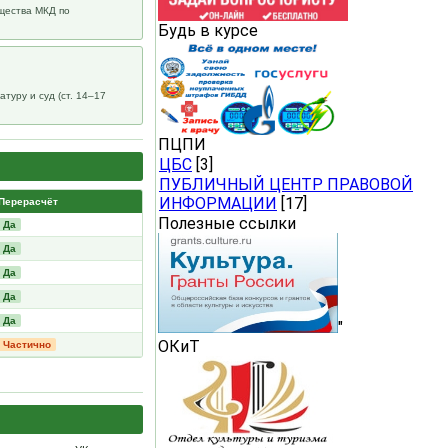
щества МКД по
Будь в курсе
туру и суд (ст. 14–17
ПЦПИ
ЦБС
[3]
ПУБЛИЧНЫЙ ЦЕНТР ПРАВОВОЙ
ИНФОРМАЦИИ
[17]
Перерасчёт
Полезные ссылки
Да
Да
Да
Да
Да
"
ОКиТ
Частично