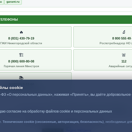
ru
garant.ru
ТЕЛЕФОНЫ
🔥
🔬
8 (831) 430-79-19
8 800 555 49
ГЖИ Нижегородской области
Роспотребнадзор НО (
🏗
🚨
8 (800) 600-80-08
112
Горячая линия Минстроя
Аварийные сит
📚
8(83191) 5-13-64
йлы cookie
МБУК «ЦБС» Сергачского МО
2-ФЗ «О персональных данных», нажимая «Принять», вы даёте добровольное 
Тексты документов:
consultant.ru
|
garant.ru
|
pravo.gov.ru
|
dom.gosuslugi.ru
даю согласие на обработку файлов cookie и персональных данных
МБУК «ЦБС» Сергачского МО · г. Сергач, пер. Коммунистический, д. 2 · тел. 8(83191) 5-
e.
Технические cookie (сессионные, авторизация, безопасность)
, необходимые для
При копировании материалов сайта прямая ссылка обязательна.