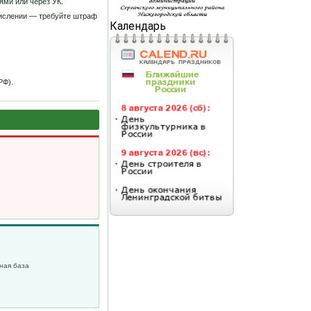
ями или через УК.
ачислении — требуйте штраф
Календарь
РФ).
ная база