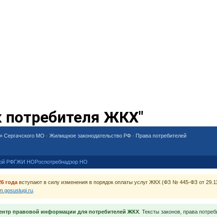
к потребителя ЖКХ"
 Сергачского МО · Жилищное законодательство РФ · Права потребителей
ой РФ
ГЖИ НО
Роспотребнадзор НО
26 года
вступают в силу изменения в порядок оплаты услуг ЖКХ (ФЗ № 445-ФЗ от 29.11
m.gosuslugi.ru
.
ентр правовой информации для потребителей ЖКХ
. Тексты законов, права потреб