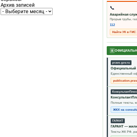
Архив записей
📞
Аварийная слу
Прорыв трубы, газ
112
Найти УК в ГИС
ОФИЦИАЛЬН
8
pravo.gov.ru
Официальный 
Единственный оф
publication.pra
КонсультантПлюс
КонсультантПл
Полные тексты, к
ЖКХ на consulta
ГАРАНТ
ГАРАНТ — жили
Тексты ЖК РФ, р