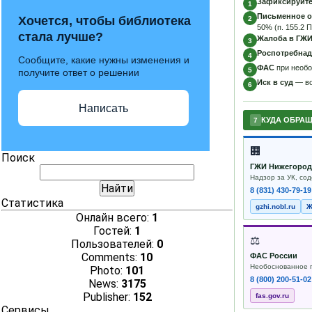
Зафиксируйте
1
Письменное о
Хочется, чтобы библиотека
2
50% (п. 155.2 
стала лучше?
Жалоба в ГЖИ
3
Роспотребнад
4
Сообщите, какие нужны изменения и
ФАС
при необ
5
получите ответ о решении
Иск в суд
— во
6
Написать
КУДА ОБРА
7
🏢
Поиск
ГЖИ Нижегород
Надзор за УК, со
8 (831) 430-79-19
Статистика
gzhi.nobl.ru
Ж
Онлайн всего:
1
Гостей:
1
⚖
Пользователей:
0
Comments:
10
ФАС России
Необоснованное 
Photo:
101
8 (800) 200-51-02
News:
3175
Publisher:
152
fas.gov.ru
Сервисы