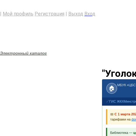
|
Мой профиль
Регистрация
|
Выход
Вход
Электронный каталог
"Уголо
МБУК «ЦБС»
🏠
🔗
ГИС ЖКХ
Минстр
📅
С 1 марта 20
тарифами на
do
Библиотека —
ц