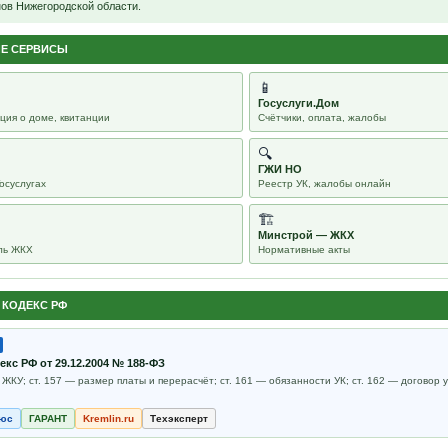
ов Нижегородской области.
ЫЕ СЕРВИСЫ
📱
Госуслуги.Дом
ия о доме, квитанции
Счётчики, оплата, жалобы
🔍
ГЖИ НО
осуслугах
Реестр УК, жалобы онлайн
🏗
Минстрой — ЖКХ
ль ЖКХ
Нормативные акты
КОДЕКС РФ
с РФ от 29.12.2004 № 188-ФЗ
 ЖКУ; ст. 157 — размер платы и перерасчёт; ст. 161 — обязанности УК; ст. 162 — договор
люс
ГАРАНТ
Kremlin.ru
Техэксперт