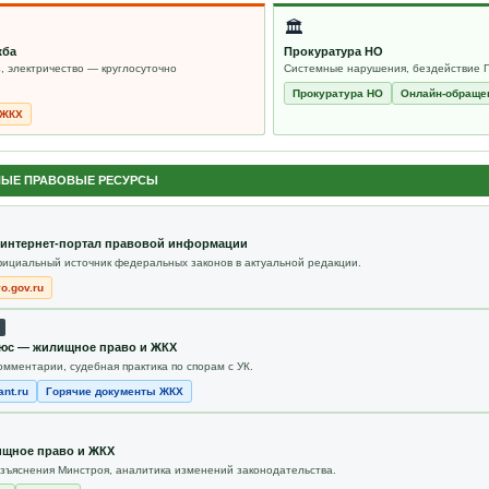
🏛
жба
Прокуратура НО
, электричество — круглосуточно
Системные нарушения, бездействие 
Прокуратура НО
Онлайн-обраще
 ЖКХ
ЫЕ ПРАВОВЫЕ РЕСУРСЫ
интернет-портал правовой информации
ициальный источник федеральных законов в актуальной редакции.
vo.gov.ru
юс — жилищное право и ЖКХ
омментарии, судебная практика по спорам с УК.
nt.ru
Горячие документы ЖКХ
щное право и ЖКХ
азъяснения Минстроя, аналитика изменений законодательства.