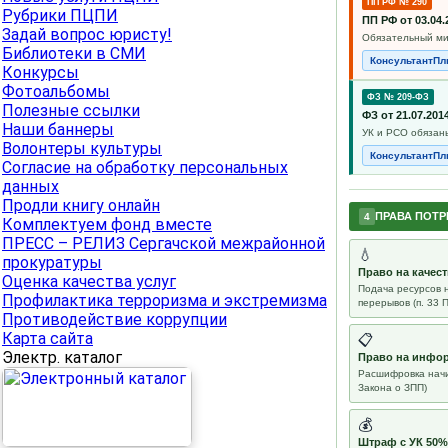
ПП РФ № 290
Рубрики ПЦПИ
ПП РФ от 03.0
Задай вопрос юристу!
Обязательный ми
Библиотеки в СМИ
КонсультантП
Конкурсы
Фотоальбомы
ФЗ № 209-ФЗ
Полезные ссылки
ФЗ от 21.07.2
Наши баннеры
УК и РСО обязан
Волонтеры культуры
КонсультантП
Согласие на обработку персональных
данных
Продли книгу онлайн
ПРАВА ПОТ
4
Комплектуем фонд вместе
ПРЕСС – РЕЛИЗ Сергачской межрайонной
💧
прокуратуры
Право на качес
Оценка качества услуг
Подача ресурсов 
Профилактика терроризма и экстремизма
перерывов (п. 33 
Противодействие коррупции
Карта сайта
📋
Электр. каталог
Право на инфо
Расшифровка начис
Закона о ЗПП)
💰
Штраф с УК 50%