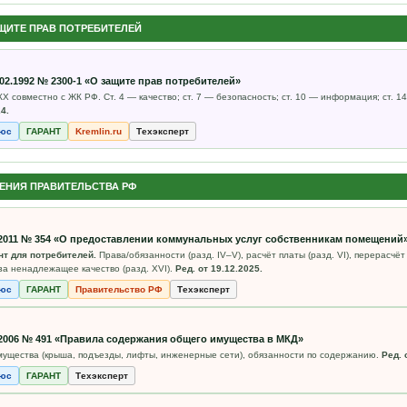
ЩИТЕ ПРАВ ПОТРЕБИТЕЛЕЙ
.02.1992 № 2300-1 «О защите прав потребителей»
Х совместно с ЖК РФ. Ст. 4 — качество; ст. 7 — безопасность; ст. 10 — информация; ст. 
4.
люс
ГАРАНТ
Kremlin.ru
Техэксперт
ЕНИЯ ПРАВИТЕЛЬСТВА РФ
5.2011 № 354 «О предоставлении коммунальных услуг собственникам помещений
т для потребителей.
Права/обязанности (разд. IV–V), расчёт платы (разд. VI), перерасчёт (
за ненадлежащее качество (разд. XVI).
Ред. от 19.12.2025.
люс
ГАРАНТ
Правительство РФ
Техэксперт
.2006 № 491 «Правила содержания общего имущества в МКД»
мущества (крыша, подъезды, лифты, инженерные сети), обязанности по содержанию.
Ред. 
люс
ГАРАНТ
Техэксперт