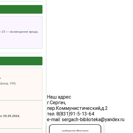
14–15 — возмещение вреда.
»
разд. VIII),
Наш адрес
г.Сергач,
пер.Коммунистический,д.2
тел. 8(831)91-5-13-64
от 25.05.2024.
e-mail: sergach-biblioteka@yandex.ru