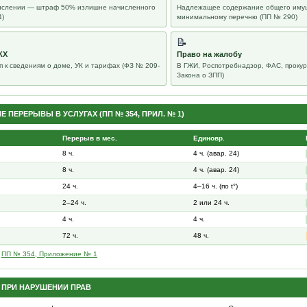
числении — штраф 50% излишне начисленного
Надлежащее содержание общего иму
4)
минимальному перечню (ПП № 290)
📝
КХ
Право на жалобу
п к сведениям о доме, УК и тарифах (ФЗ № 209-
В ГЖИ, Роспотребнадзор, ФАС, прокура
Закона о ЗПП)
 ПЕРЕРЫВЫ В УСЛУГАХ (ПП № 354, ПРИЛ. № 1)
Перерыв в мес.
Единовр.
8 ч.
4 ч. (авар. 24)
8 ч.
4 ч. (авар. 24)
24 ч.
4–16 ч. (по t°)
2–24 ч.
2 или 24 ч.
4 ч.
4 ч.
72 ч.
48 ч.
:
ПП № 354, Приложение № 1
 ПРИ НАРУШЕНИИ ПРАВ