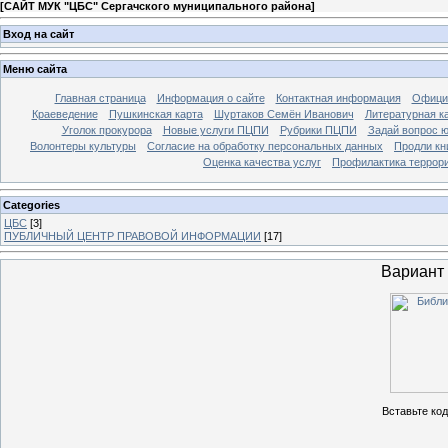
[
САЙТ МУК "ЦБС" Сергачского муниципального района
]
Вход на сайт
Меню сайта
Главная страница
Информация о сайте
Контактная информация
Офици
Краеведение
Пушкинская карта
Шуртаков Семён Иванович
Литературная ка
Уголок прокурора
Новые услуги ПЦПИ
Рубрики ПЦПИ
Задай вопрос ю
Волонтеры культуры
Согласие на обработку персональных данных
Продли кн
Оценка качества услуг
Профилактика террор
Categories
ЦБС
[3]
ПУБЛИЧНЫЙ ЦЕНТР ПРАВОВОЙ ИНФОРМАЦИИ
[17]
Вариант
Вставьте ко